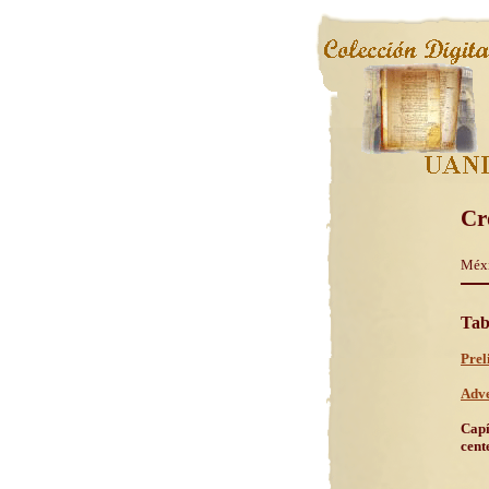
Cro
Méxi
Tab
Prel
Adve
Capí
cent