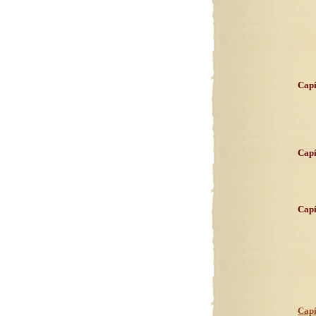
Capí
Capí
Capí
Capí