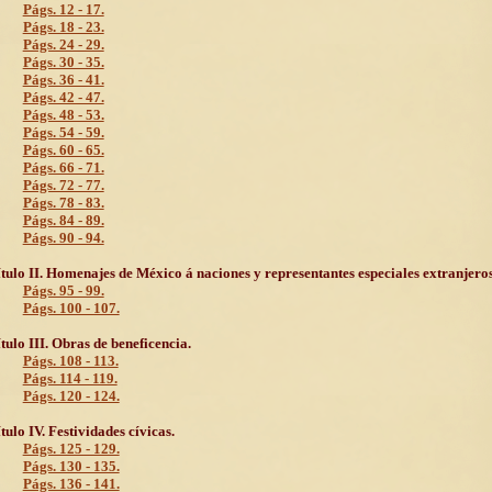
Págs. 12 - 17.
Págs. 18 - 23.
Págs. 24 - 29.
Págs. 30 - 35.
Págs. 36 - 41.
Págs. 42 - 47.
Págs. 48 - 53.
Págs. 54 - 59.
Págs. 60 - 65.
Págs. 66 - 71.
Págs. 72 - 77.
Págs. 78 - 83.
Págs. 84 - 89.
Págs. 90 - 94.
tulo II. Homenajes de México á naciones y representantes especiales extranjeros
Págs. 95 - 99.
Págs. 100 - 107.
tulo III. Obras de beneficencia.
Págs. 108 - 113.
Págs. 114 - 119.
Págs. 120 - 124.
tulo IV. Festividades cívicas.
Págs. 125 - 129.
Págs. 130 - 135.
Págs. 136 - 141.