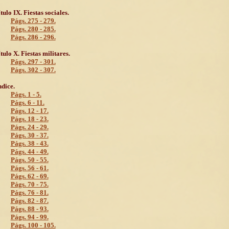
tulo IX. Fiestas sociales.
Págs. 275 - 279.
Págs. 280 - 285.
Págs. 286 - 296.
tulo X. Fiestas militares.
Págs. 297 - 301.
Págs. 302 - 307.
dice.
Págs. 1 - 5.
Págs. 6 - 11.
Págs. 12 - 17.
Págs. 18 - 23.
Págs. 24 - 29.
Págs. 30 - 37.
Págs. 38 - 43.
Págs. 44 - 49.
Págs. 50 - 55.
Págs. 56 - 61.
Págs. 62 - 69.
Págs. 70 - 75.
Págs. 76 - 81.
Págs. 82 - 87.
Págs. 88 - 93.
Págs. 94 - 99.
Págs. 100 - 105.