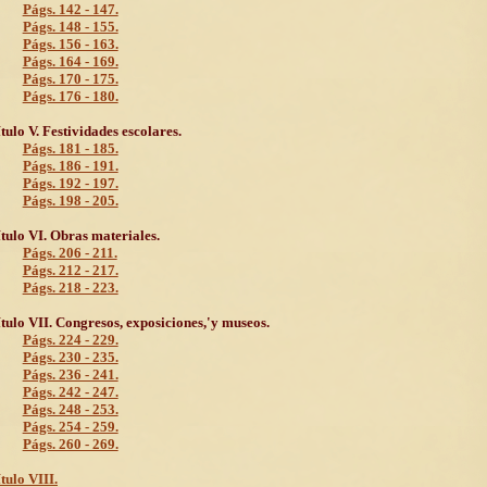
Págs. 142 - 147.
Págs. 148 - 155.
Págs. 156 - 163.
Págs. 164 - 169.
Págs. 170 - 175.
Págs. 176 - 180.
tulo V. Festividades escolares.
Págs. 181 - 185.
Págs. 186 - 191.
Págs. 192 - 197.
Págs. 198 - 205.
tulo VI. Obras materiales.
Págs. 206 - 211.
Págs. 212 - 217.
Págs. 218 - 223.
tulo VII. Congresos, exposiciones,'y museos.
Págs. 224 - 229.
Págs. 230 - 235.
Págs. 236 - 241.
Págs. 242 - 247.
Págs. 248 - 253.
Págs. 254 - 259.
Págs. 260 - 269.
tulo VIII.