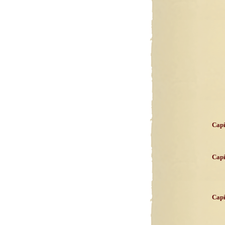
Capí
Capí
Capí