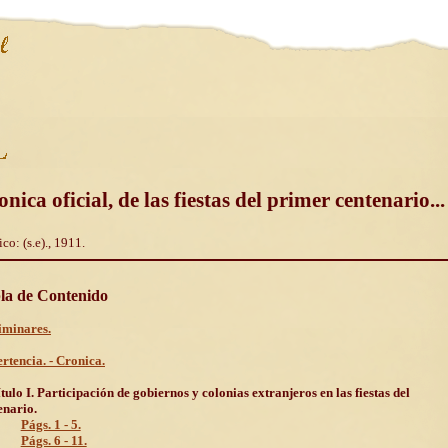
nica oficial, de las fiestas del primer centenario...
co: (s.e)., 1911.
la de Contenido
iminares.
rtencia. - Cronica.
tulo I. Participación de gobiernos y colonias extranjeros en las fiestas del
enario.
Págs. 1 - 5.
Págs. 6 - 11.