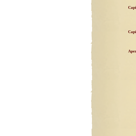
Capí
Capí
Apen