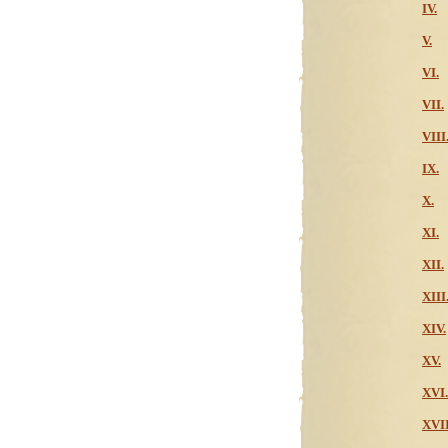
IV.
V.
VI.
VII.
VIII
IX.
X.
XI.
XII.
XIII
XIV.
XV.
XVI.
XVII