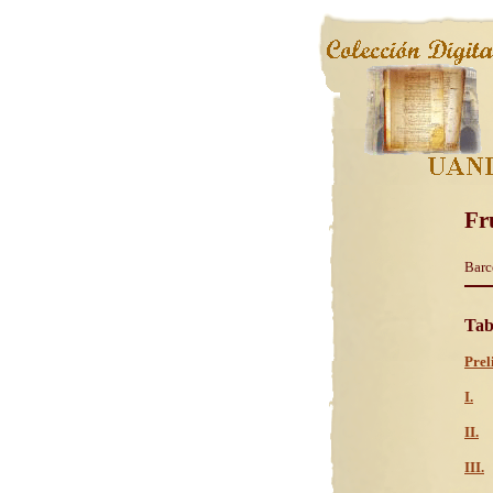
Fr
Barc
Tab
Prel
I.
II.
III.