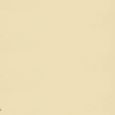
.
.
.