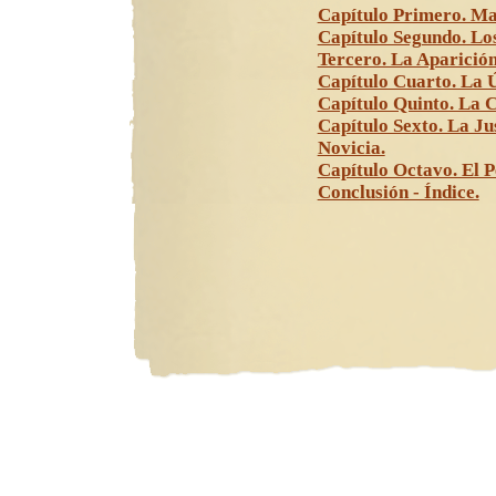
Capítulo Primero. Ma
Capítulo Segundo. Los
Tercero. La Aparición
Capítulo Cuarto. La 
Capítulo Quinto. La C
Capítulo Sexto. La Ju
Novicia.
Capítulo Octavo. El 
Conclusión - Índice.