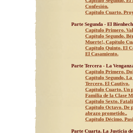
Capítulo Segundo. El
Confesión.
Capítulo Cuarto. Pro
Parte Segunda - El Bienhech
Capítulo Primero. Val
Capítulo Segundo. Bén
Muerte!, Capítulo Cu
Capítulo Quinto. El C
El Casamiento.
Parte Tercera - La Venganz
Capítulo Primero. Dol
Capítulo Segundo. La
Tercero. El Cautivo.
Capítulo Cuarto. Un p
Familia de la Clase M
Capítulo Sexto. Fatal
Capítulo Octavo. De p
abrazo prometido..
Capítulo Décimo. Pas
Parte Cuarta. La Justicia de