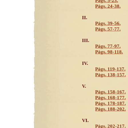
Págs. 5-23.
Págs. 24-38.
II.
Págs. 39-56.
Págs. 57-77.
III.
Págs. 77-97.
Págs. 98-118.
IV.
Págs. 119-137.
Págs. 138-157.
V.
Págs. 158-167.
Págs. 168-177.
Págs. 178-187.
Págs. 188-202.
VI.
Págs. 202-217.