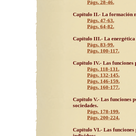
Págs. 28-46.
Capítulo II.- La formación n
Págs. 47-63.
Págs. 64-82.
Capítulo III.- La energética 
Págs. 83-99.
Págs. 100-117.
Capítulo IV.- Las funciones p
Págs. 118-131.
Págs. 132-145.
Págs. 146-159.
Págs. 160-177.
Capítulo V.- Las funciones p
sociedades.
Págs. 178-199.
Págs. 200-224.
Capítulo VI.- Las funciones 
individuos.