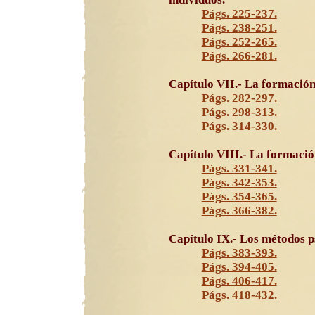
Págs. 225-237.
Págs. 238-251.
Págs. 252-265.
Págs. 266-281.
Capítulo VII.- La formación
Págs. 282-297.
Págs. 298-313.
Págs. 314-330.
Capítulo VIII.- La formación
Págs. 331-341.
Págs. 342-353.
Págs. 354-365.
Págs. 366-382.
Capítulo IX.- Los métodos p
Págs. 383-393.
Págs. 394-405.
Págs. 406-417.
Págs. 418-432.