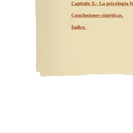
Capítulo X.- La psicología b
Conclusiones sintéticas.
Índice.