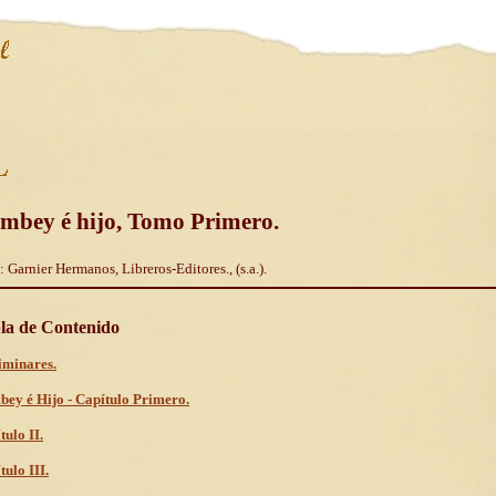
mbey é hijo, Tomo Primero.
: Garnier Hermanos, Libreros-Editores., (s.a.).
la de Contenido
iminares.
ey é Hijo - Capítulo Primero.
tulo II.
tulo III.