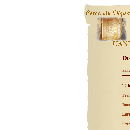
Do
París
Tab
Prel
Domb
Capí
Capí