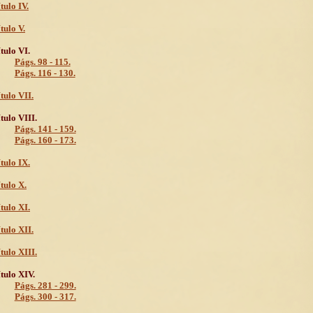
tulo IV.
tulo V.
tulo VI.
Págs. 98 - 115.
Págs. 116 - 130.
tulo VII.
tulo VIII.
Págs. 141 - 159.
Págs. 160 - 173.
tulo IX.
tulo X.
tulo XI.
tulo XII.
tulo XIII.
tulo XIV.
Págs. 281 - 299.
Págs. 300 - 317.