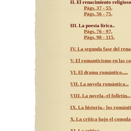
II. El renacimiento religioso.
Págs. 37 - 55.
Págs. 56 - 75.
III. La poesía lirica..
Págs. 76 - 97.
Págs. 98 - 115.
IV. La segunda fase del rena
V. El romanticismo en las co
VI. El drama romántico.....
VII. La novela romántica...
VIII. La novela.-el folletín...
IX. La historia.- los románti
X. La critica bajo el consula
XI. La critica...