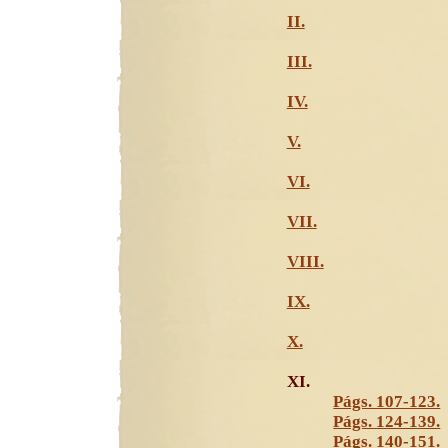
II.
III.
IV.
V.
VI.
VII.
VIII.
IX.
X.
XI.
Págs. 107-123.
Págs. 124-139.
Págs. 140-151.