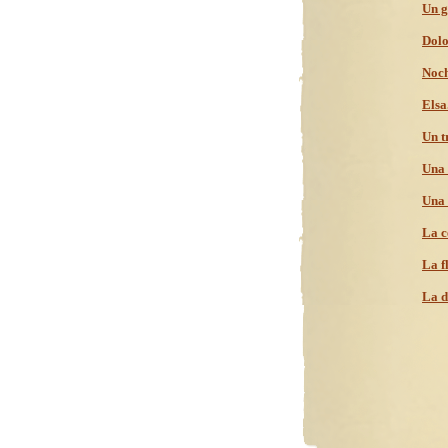
Un g
Dolo
Noch
Elsa
Un t
Una 
Una 
La c
La f
La de