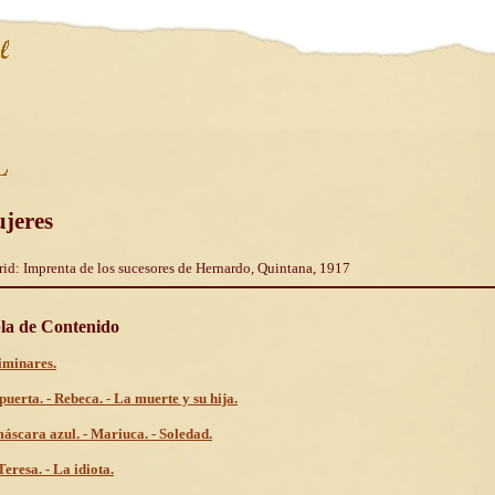
jeres
id: Imprenta de los sucesores de Hernardo, Quintana, 1917
la de Contenido
iminares.
 puerta. - Rebeca. - La muerte y su hija.
áscara azul. - Mariuca. - Soledad.
Teresa. - La idiota.