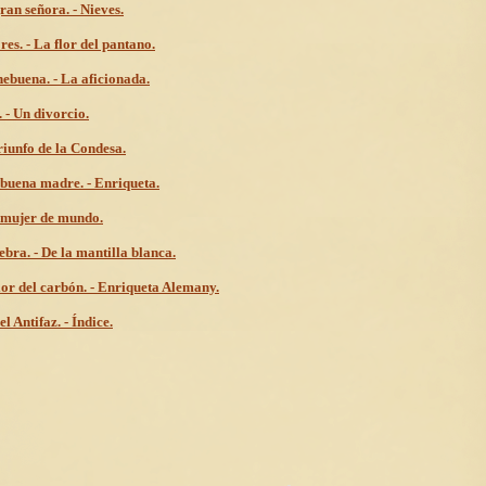
ran señora. - Nieves.
res. - La flor del pantano.
ebuena. - La aficionada.
. - Un divorcio.
riunfo de la Condesa.
buena madre. - Enriqueta.
mujer de mundo.
ebra. - De la mantilla blanca.
lor del carbón. - Enriqueta Alemany.
l Antifaz. - Índice.