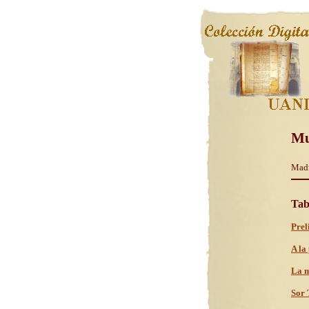
Mu
Madr
Tab
Prel
A la
La m
Sor 