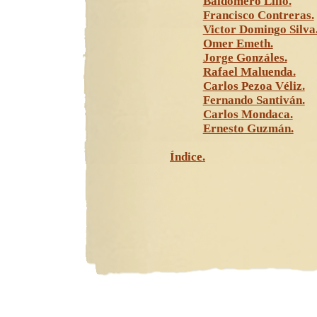
Baldomero Lillo.
Francisco Contreras.
Victor Domingo Silva
Omer Emeth.
Jorge Gonzáles.
Rafael Maluenda.
Carlos Pezoa Véliz.
Fernando Santiván.
Carlos Mondaca.
Ernesto Guzmán.
Índice.