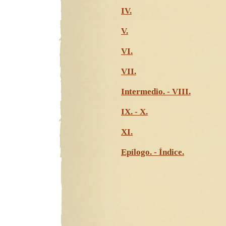
IV.
V.
VI.
VII.
Intermedio. - VIII.
IX. - X.
XI.
Epílogo. - Índice.