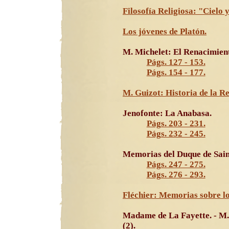
Filosofía Religiosa: "Cielo
Los jóvenes de Platón.
M. Michelet: El Renacimient
Págs. 127 - 153.
Págs. 154 - 177.
M. Guizot: Historia de la R
Jenofonte: La Anabasa.
Págs. 203 - 231.
Págs. 232 - 245.
Memorias del Duque de Saint
Págs. 247 - 275.
Págs. 276 - 293.
Fléchier: Memorias sobre l
Madame de La Fayette. - M.
(2).