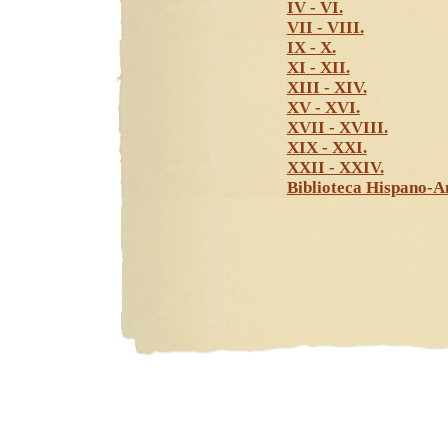
IV - VI.
VII - VIII.
IX - X.
XI - XII.
XIII - XIV.
XV - XVI.
XVII - XVIII.
XIX - XXI.
XXII - XXIV.
Biblioteca Hispano-A