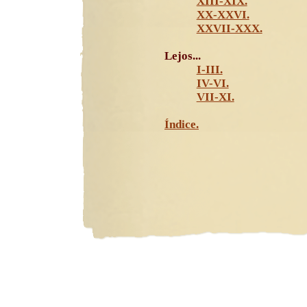
XIII-XIX.
XX-XXVI.
XXVII-XXX.
Lejos...
I-III.
IV-VI.
VII-XI.
Índice.