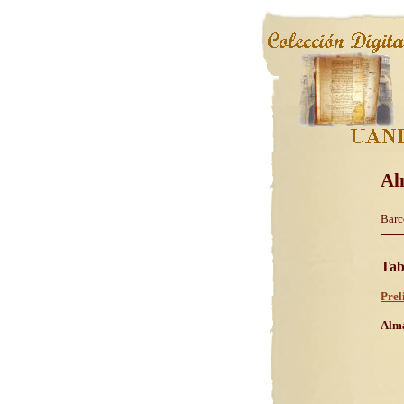
Al
Barc
Tab
Prel
Alma