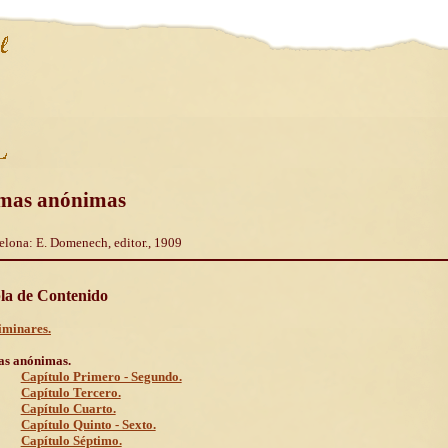
mas anónimas
elona: E. Domenech, editor., 1909
la de Contenido
iminares.
s anónimas.
Capítulo Primero - Segundo.
Capítulo Tercero.
Capítulo Cuarto.
Capítulo Quinto - Sexto.
Capítulo Séptimo.