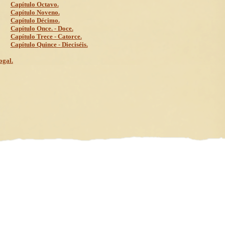
Capítulo Octavo.
Capítulo Noveno.
Capítulo Décimo.
Capítulo Once. - Doce.
Capítulo Trece - Catorce.
Capítulo Quince - Dieciséis.
ogal.