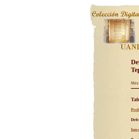
De
Te
Méxic
Tab
Prel
Defe
Intr