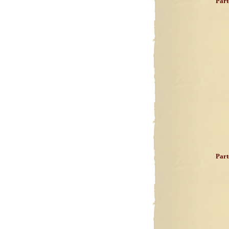
Part
Part