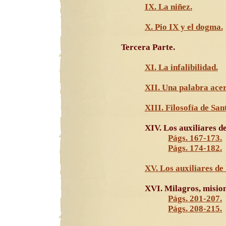
IX. La niñez.
X. Pio IX y el dogma.
Tercera Parte.
XI. La infalibilidad.
XII. Una palabra acerc
XIII. Filosofía de Sa
XIV. Los auxiliares de 
Págs. 167-173.
Págs. 174-182.
XV. Los auxiliares de 
XVI. Milagros, mision
Págs. 201-207.
Págs. 208-215.