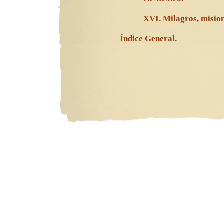
XVI. Milagros, mision
Índice General.