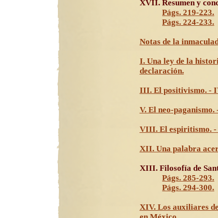
XVII. Resumen y conc
Págs. 219-223.
Págs. 224-233.
Notas de la inmaculad
I. Una ley de la histor
declaración.
III. El positivismo. - 
V. El neo-paganismo. -
VIII. El espiritismo. -
XII. Una palabra acerc
XIII. Filosofía de Sa
Págs. 285-293.
Págs. 294-300.
XIV. Los auxiliares de 
en México.