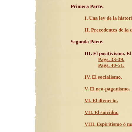
Primera Parte.
I. Una ley de la histori
II. Precedentes de la 
Segunda Parte.
III. El positivismo. E
Págs. 33-39.
Págs. 40-51.
IV. El socialismo.
V. El neo-paganismo.
VI. El divorcio.
VII. El suicidio.
VIII. Espiritismo ó m