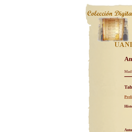
An
Madr
Tab
Prel
Hist
Anto