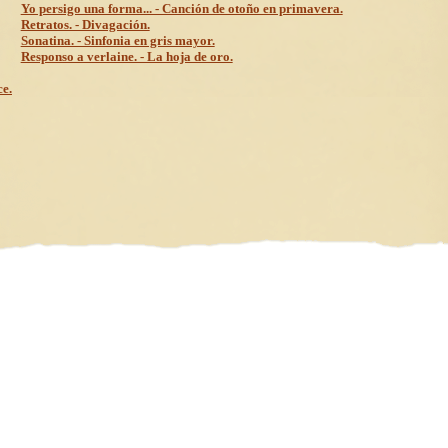
Yo persigo una forma... - Canción de otoño en primavera.
Retratos. - Divagación.
Sonatina. - Sinfonia en gris mayor.
Responso a verlaine. - La hoja de oro.
ce.