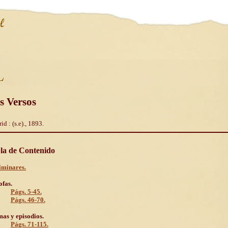
s Versos
d : (s.e)., 1893.
la de Contenido
iminares.
ofas.
Págs. 5-45.
Págs. 46-70.
as y episodios.
Págs. 71-115.