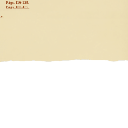
Págs. 116-159.
Págs. 160-189.
ce.