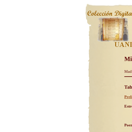
Mi
Madri
Tab
Prel
Estr
Poem