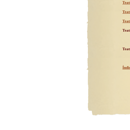
Teat
Teat
Teat
Teat
Teat
Índi