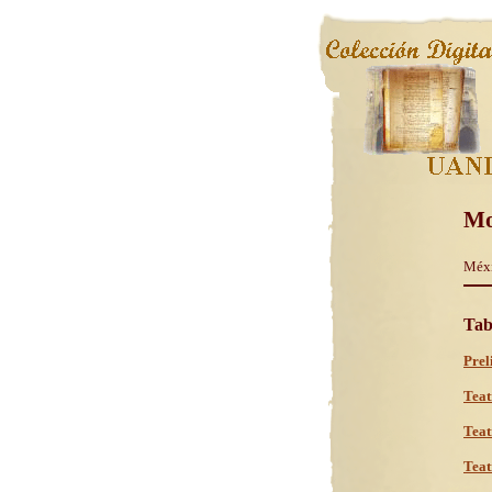
Mo
Méxi
Tab
Prel
Teat
Teat
Teat