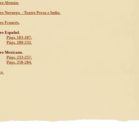
ro Alemán.
ro Noruego. - Teatro Persa e Indio.
ro Francés.
ro Español.
Págs. 183-207.
Págs. 208-232.
ro Mexicano.
Págs. 233-257.
Págs. 258-284.
ce.