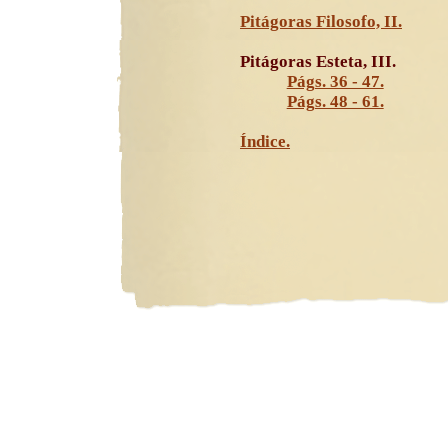
Pitágoras Filosofo, II.
Pitágoras Esteta, III.
Págs. 36 - 47.
Págs. 48 - 61.
Índice.