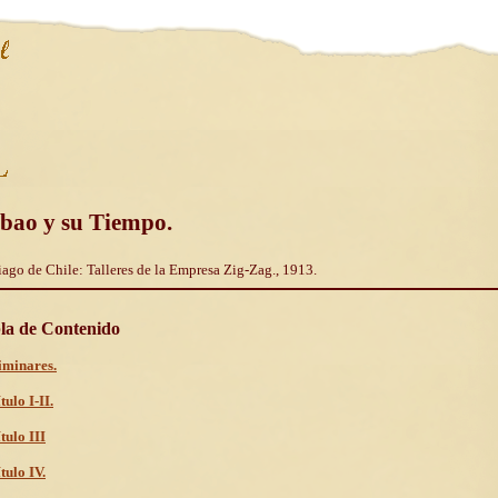
lbao y su Tiempo.
iago de Chile: Talleres de la Empresa Zig-Zag., 1913.
la de Contenido
iminares.
tulo I-II.
tulo III
tulo IV.