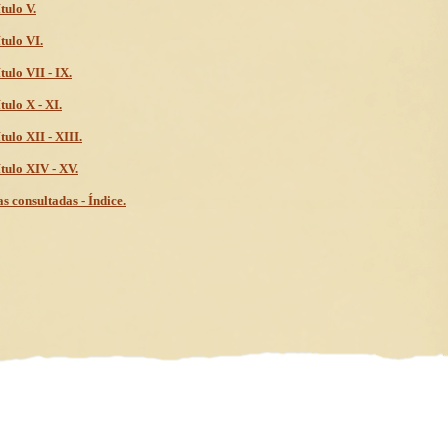
tulo V.
tulo VI.
tulo VII - IX.
tulo X - XI.
tulo XII - XIII.
tulo XIV - XV.
s consultadas - Índice.