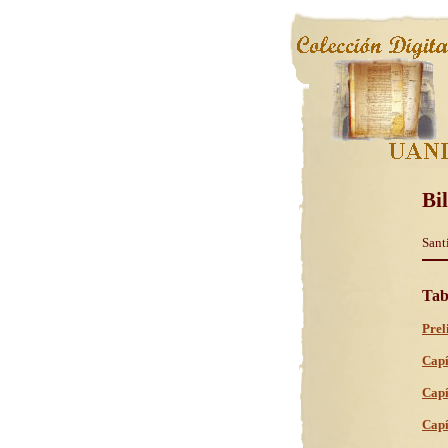
Bi
Sant
Tab
Prel
Capí
Capí
Capí