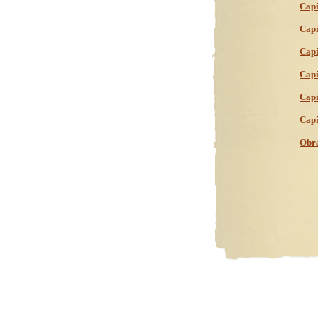
Capí
Capí
Capí
Capí
Capí
Capí
Obra