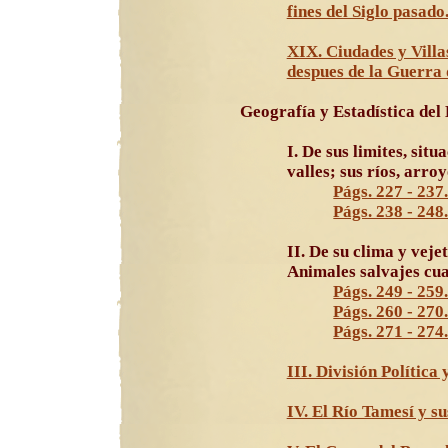
fines del Siglo pasado
XIX. Ciudades y Villa
despues de la Guerra 
Geografía y Estadística del
I. De sus limites, sit
valles; sus ríos, arro
Págs. 227 - 237
Págs. 238 - 248
II. De su clima y veje
Animales salvajes cua
Págs. 249 - 259
Págs. 260 - 270
Págs. 271 - 274
III. División Política 
IV. El Río Tamesí y su