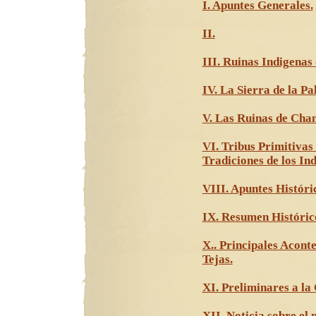
I. Apuntes Generales.
II.
III. Ruinas Indigenas
IV. La Sierra de la Pa
V. Las Ruinas de Cha
VI. Tribus Primitivas
Tradiciones de los Ind
VIII. Apuntes Históri
IX. Resumen Históric
X.. Principales Aconte
Tejas.
XI. Preliminares a la
XII. Noticia sobre el