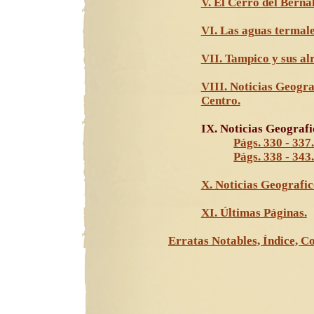
V. El Cerro del Bernal
VI. Las aguas termale
VII. Tampico y sus al
VIII. Noticias Geograf
Centro.
IX. Noticias Geografic
Págs. 330 - 337
Págs. 338 - 343
X. Noticias Geografico
XI. Últimas Páginas.
Erratas Notables, Índice, C