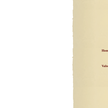
Homb
Valo