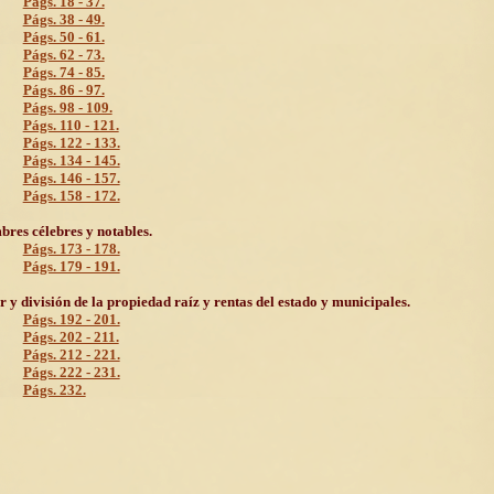
Págs. 18 - 37.
Págs. 38 - 49.
Págs. 50 - 61.
Págs. 62 - 73.
Págs. 74 - 85.
Págs. 86 - 97.
Págs. 98 - 109.
Págs. 110 - 121.
Págs. 122 - 133.
Págs. 134 - 145.
Págs. 146 - 157.
Págs. 158 - 172.
res célebres y notables.
Págs. 173 - 178.
Págs. 179 - 191.
r y división de la propiedad raíz y rentas del estado y municipales.
Págs. 192 - 201.
Págs. 202 - 211.
Págs. 212 - 221.
Págs. 222 - 231.
Págs. 232.