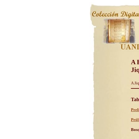
A 
Ji
A Jiq
Tab
Prel
Pról
Bosq