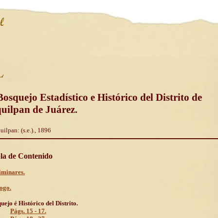
Bosquejo Estadístico e Histórico del Distrito de
quilpan de Juárez.
uilpan: (s.e.)., 1896
la de Contenido
iminares.
ogo.
uejo é Histórico del Distrito.
Págs. 15 - 17.