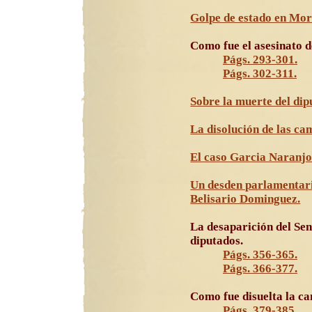
Golpe de estado en Mor
Como fue el asesinato d
Págs. 293-301.
Págs. 302-311.
Sobre la muerte del dip
La disolución de las ca
El caso Garcia Naranjo.
Un desden parlamentari
Belisario Dominguez.
La desaparición del Se
diputados.
Págs. 356-365.
Págs. 366-377.
Como fue disuelta la c
Págs. 379-385.