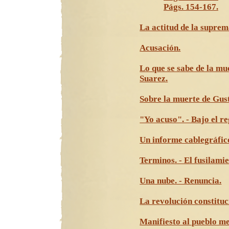
Págs. 154-167.
La actitud de la suprema
Acusación.
Lo que se sabe de la mu
Suarez.
Sobre la muerte de Gus
"Yo acuso". - Bajo el re
Un informe cablegráfico
Terminos. - El fusilami
Una nube. - Renuncia.
La revolución constituc
Manifiesto al pueblo m