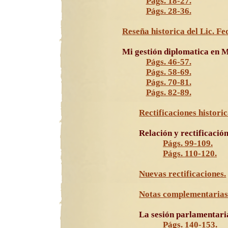
Págs. 18-27.
Págs. 28-36.
Reseña historica del Lic. F
Mi gestión diplomatica en M
Págs. 46-57.
Págs. 58-69.
Págs. 70-81.
Págs. 82-89.
Rectificaciones historic
Relación y rectificación
Págs. 99-109.
Págs. 110-120.
Nuevas rectificaciones.
Notas complementarias. 
La sesión parlamentaria
Págs. 140-153.