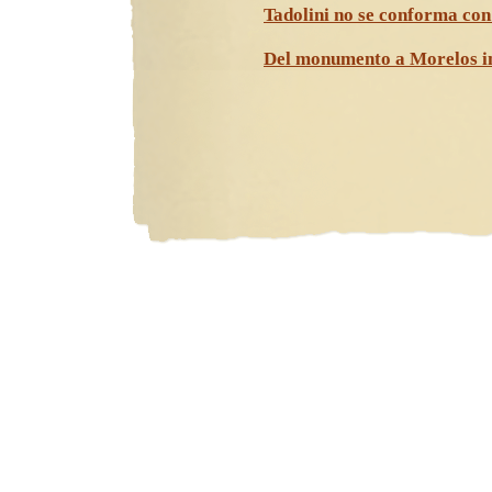
Tadolini no se conforma con 
Del monumento a Morelos i