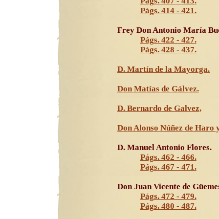
Págs. 407 - 413.
Págs. 414 - 421.
Frey Don Antonio María Buc
Págs. 422 - 427.
Págs. 428 - 437.
D. Martín de la Mayorga.
Don Matías de Gálvez.
D. Bernardo de Galvez,
Don Alonso Núñez de Haro y
D. Manuel Antonio Flores.
Págs. 462 - 466.
Págs. 467 - 471.
Don Juan Vicente de Güeme
Págs. 472 - 479.
Págs. 480 - 487.