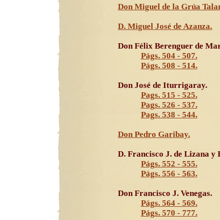
Don Miguel de la Grúa Tal
D. Miguel José de Azanza.
Don Félix Berenguer de Mar
Págs. 504 - 507.
Págs. 508 - 514.
Don José de Iturrigaray.
Pags. 515 - 525.
Pags. 526 - 537.
Pags. 538 - 544.
Don Pedro Garibay.
D. Francisco J. de Lizana y
Págs. 552 - 555.
Págs. 556 - 563.
Don Francisco J. Venegas.
Págs. 564 - 569.
Págs. 570 - 777.