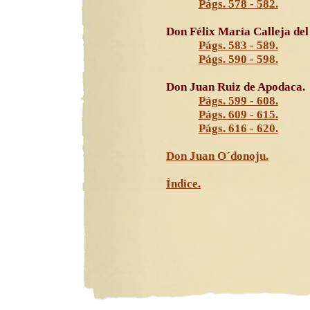
Págs. 578 - 582.
Don Félix María Calleja del
Págs. 583 - 589.
Págs. 590 - 598.
Don Juan Ruiz de Apodaca.
Págs. 599 - 608.
Págs. 609 - 615.
Págs. 616 - 620.
Don Juan O´donoju.
Índice.