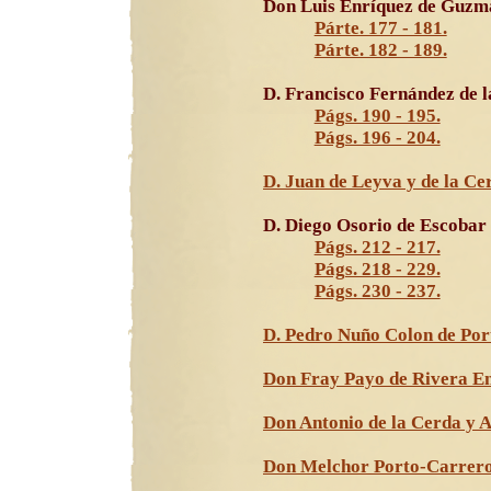
Don Luis Enríquez de Guzm
Párte. 177 - 181.
Párte. 182 - 189.
D. Francisco Fernández de l
Págs. 190 - 195.
Págs. 196 - 204.
D. Juan de Leyva y de la Ce
D. Diego Osorio de Escobar
Págs. 212 - 217.
Págs. 218 - 229.
Págs. 230 - 237.
D. Pedro Nuño Colon de Por
Don Fray Payo de Rivera En
Don Antonio de la Cerda y 
Don Melchor Porto-Carrero