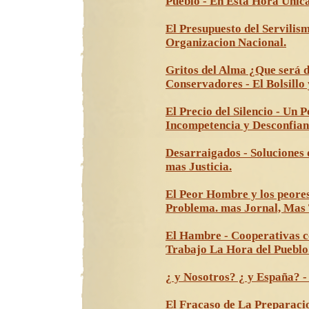
Pueblo - En Esta Hora Única
El Presupuesto del Servilism
Organizacion Nacional.
Gritos del Alma ¿Que será de
Conservadores - El Bolsillo 
El Precio del Silencio - Un 
Incompetencia y Desconfian
Desarraigados - Soluciones 
mas Justicia.
El Peor Hombre y los peores
Problema. mas Jornal, Mas 
El Hambre - Cooperativas c
Trabajo La Hora del Pueblo
¿ y Nosotros? ¿ y España? -
El Fracaso de La Preparacio