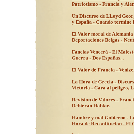
Patriotismo - Francia y Al
Un Discurso de LLoyd George
y España - Cuando termine 
El Valor moral de Alemania 
Deportaciones Belgas - Neu
Fancias Vencerá - El Malest
Guerra - Dos Españas...
El Valor de Francia - Venize
La Hora de Grecia - Discurs
Victoria - Cara al peligro, 
Revision de Valores - Franci
Debieran Hablar.
Hambre y mal Gobierno - Ley
Hora de Recontitucion - El