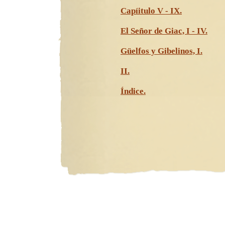
Capíitulo V - IX.
El Señor de Giac, I - IV.
Güelfos y Gibelinos, I.
II.
Índice.