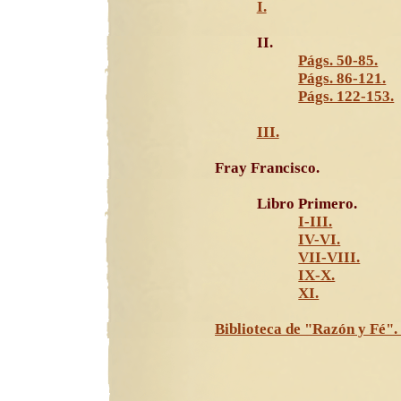
I.
II.
Págs. 50-85.
Págs. 86-121.
Págs. 122-153.
III.
Fray Francisco.
Libro Primero.
I-III.
IV-VI.
VII-VIII.
IX-X.
XI.
Biblioteca de "Razón y Fé". 