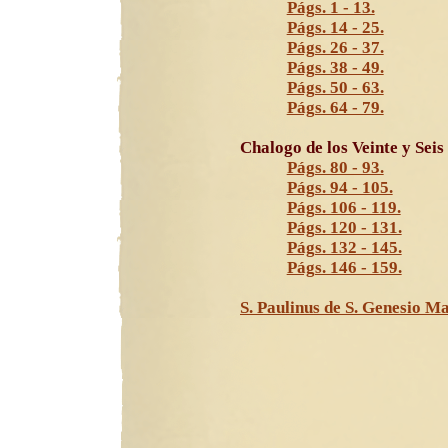
Págs. 1 - 13.
Págs. 14 - 25.
Págs. 26 - 37.
Págs. 38 - 49.
Págs. 50 - 63.
Págs. 64 - 79.
Chalogo de los Veinte y Sei
Págs. 80 - 93.
Págs. 94 - 105.
Págs. 106 - 119.
Págs. 120 - 131.
Págs. 132 - 145.
Págs. 146 - 159.
S. Paulinus de S. Genesio M