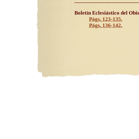
_______________________
Boletín Eclesiástico del Ob
Págs. 123-135.
Págs. 136-142.